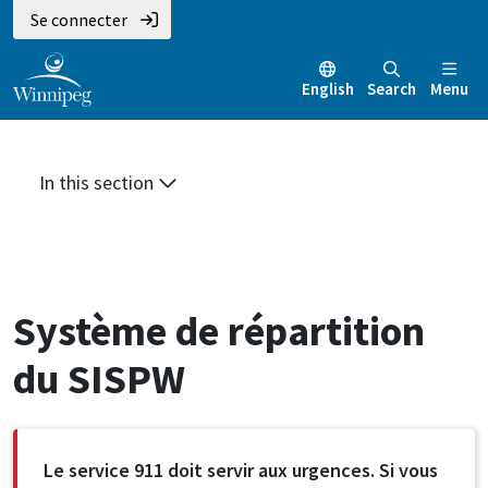
Aller
Skip
Skip
Se connecter
au
to
to
contenu
main
footer
English
Search
Menu
principal
menu
In this section
Système de répartition
du SISPW
Le service 911 doit servir aux urgences. Si vous