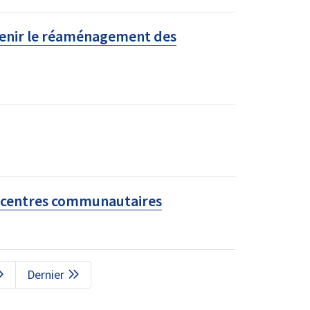
tenir le réaménagement des
24 centres communautaires
Dernière
Dernier
page