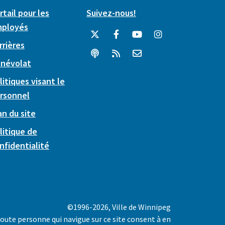
rtail pour les
Suivez-nous!
ployés
rrières
névolat
litiques visant le
rsonnel
an du site
litique de
nfidentialité
©1996-2026, Ville de Winnipeg
oute personne qui navigue sur ce site consent à en