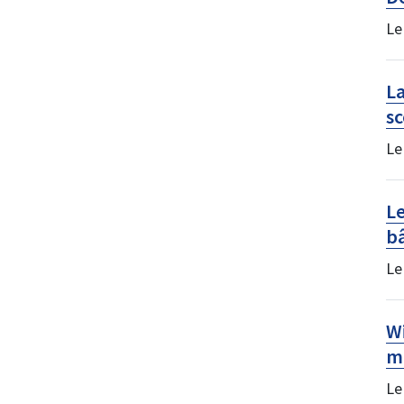
Le
La
sc
Le
Le
b
Le
Wi
m
Le