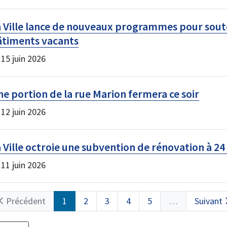
a Ville lance de nouveaux programmes pour sou
âtiments vacants
 15 juin 2026
e portion de la rue Marion fermera ce soir
 12 juin 2026
 Ville octroie une subvention de rénovation à 
 11 juin 2026
agination
Page
Précédent
Page
1
Page
2
Page
3
Page
4
Page
5
…
Page
Suivant
précédente
courante
suivante