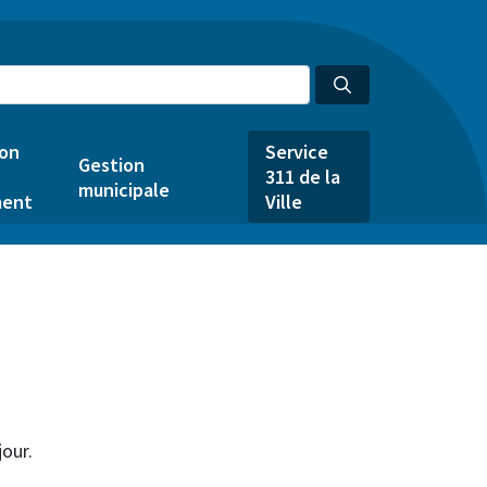
ion
Service
Gestion
311 de la
municipale
ent
Ville
jour.