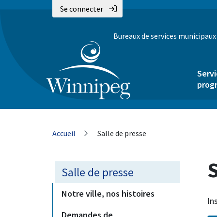
Aller
Skip
Skip
Se connecter
au
to
to
contenu
main
footer
Bureaux de services municipaux
principal
menu
Servi
prog
Fil
Accueil
Salle de presse
d'Ariane
S
Salle de presse
Notre ville, nos histoires
In
Demandes de