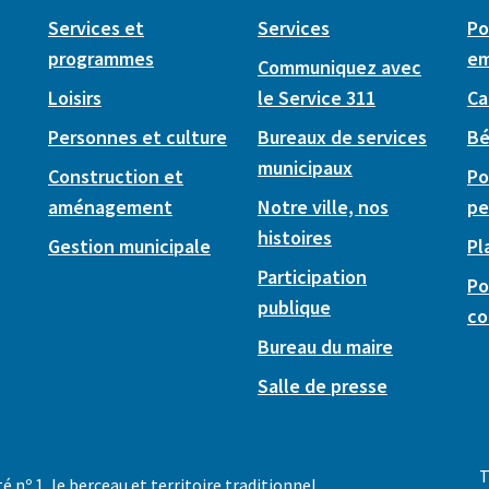
Services et
Services
Po
programmes
em
Communiquez avec
Loisirs
le Service 311
Ca
Personnes et culture
Bureaux de services
Bé
municipaux
Construction et
Po
aménagement
Notre ville, nos
pe
histoires
Gestion municipale
Pl
Participation
Po
publique
co
Bureau du maire
Salle de presse
T
té nº 1, le berceau et territoire traditionnel