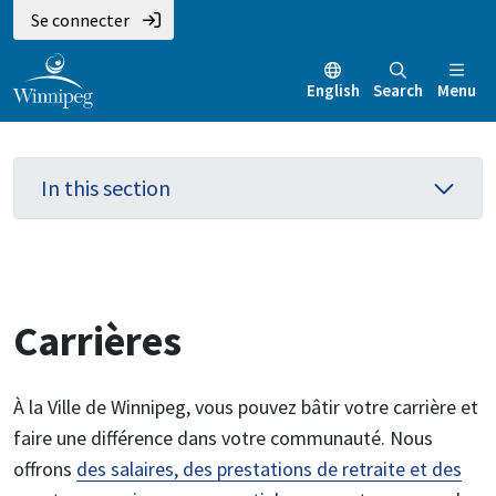
Aller
Skip
Skip
Se connecter
au
to
to
contenu
main
footer
English
Search
Menu
principal
menu
In this section
Carrières
À la Ville de Winnipeg, vous pouvez bâtir votre carrière et
faire une différence dans votre communauté. Nous
offrons
des salaires, des prestations de retraite et des