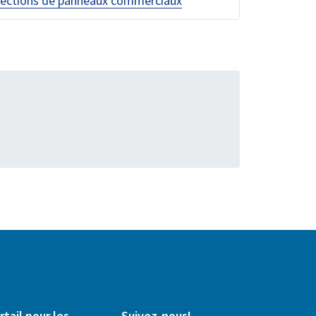
pections de panneaux commerciaux
rtail pour les
Suivez-nous!