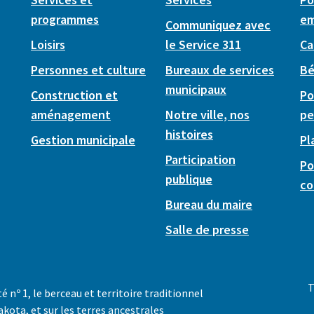
programmes
em
Communiquez avec
Loisirs
le Service 311
Ca
Personnes et culture
Bureaux de services
Bé
municipaux
Construction et
Po
aménagement
Notre ville, nos
pe
histoires
Gestion municipale
Pl
Participation
Po
publique
co
Bureau du maire
Salle de presse
T
té nº 1, le berceau et territoire traditionnel
akota, et sur les terres ancestrales