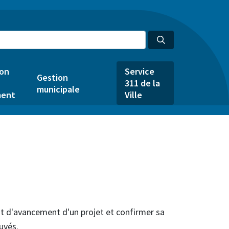
ion
Service
Gestion
311 de la
municipale
ent
Ville
tat d'avancement d'un projet et confirmer sa
uvés.