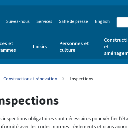
Suivez-nous
Services
Salle de presse
English
Construct
ces et
Personnes et
Loisirs
et
rammes
culture
aménagem
Construction et rénovation
Inspections
Inspections
s inspections obligatoires sont nécessaires pour vérifier l'é
nformité avec les codes, normes, règlements et plans appro