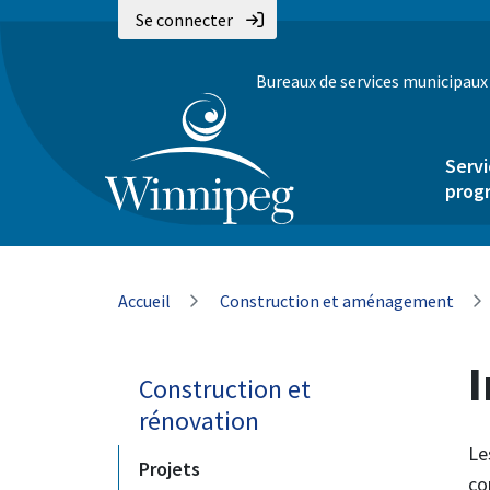
Aller
Skip
Skip
Se connecter
au
to
to
contenu
main
footer
Bureaux de services municipaux
principal
menu
Servi
prog
Fil
Accueil
Construction et aménagement
d'Ariane
Construction et
rénovation
Le
Projets
co