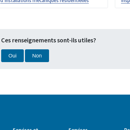
d’installations mécaniques résidentielles
Ins
Ces renseignements sont-ils utiles?
Oui
Non
Services et
Services
Po