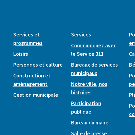
Services et
Services
Po
programmes
em
Communiquez avec
Loisirs
le Service 311
Ca
Personnes et culture
Bureaux de services
Bé
municipaux
Construction et
Po
aménagement
Notre ville, nos
pe
histoires
Gestion municipale
Pl
Participation
Po
publique
co
Bureau du maire
Salle de presse