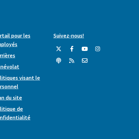
rtail pour les
Suivez-nous!
ployés
rrières
névolat
litiques visant le
rsonnel
an du site
litique de
nfidentialité