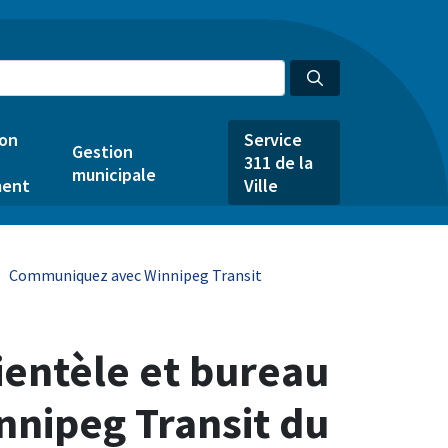
ion
Service
Gestion
311 de la
municipale
ent
Ville
Communiquez avec Winnipeg Transit
lientèle et bureau
nnipeg Transit du