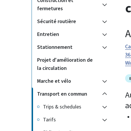
Construction et
c
fermetures
Sécurité routière
A
Entretien
Ca
Stationnement
36
Projet d'amélioration de
Wi
la circulation
Marche et vélo
A
Transport en commun
a
Trips & schedules
Tarifs