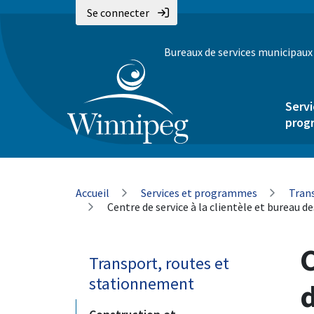
Aller
Skip
Skip
Se connecter
au
to
to
contenu
main
footer
Bureaux de services municipaux
principal
menu
Servi
prog
Fil
Accueil
Services et programmes
Tran
Centre de service à la clientèle et bureau d
d'Ariane
C
Transport, routes et
stationnement
d