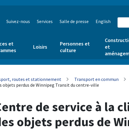
Suivez-nous
Services
Salle de presse
English
Construct
ces et
Personnes et
Loisirs
et
rammes
culture
aménagem
sport, routes et stationnement
Transport en commun
es objets perdus de Winnipeg Transit du centre-ville
entre de service à la c
es objets perdus de Wi