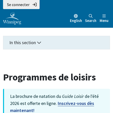
Aller
Skip
Skip
Se connecter
au
to
to
contenu
main
footer
English
Search
Menu
principal
menu
In this section
Programmes de loisirs
La brochure de natation du
Guide Loisir
de l'été
2026 est offerte en ligne.
Inscrivez-vous dès
maintenant!