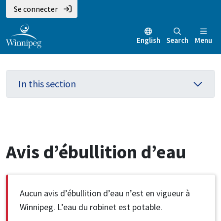
Aller
Skip
Skip
Se connecter
au
to
to
contenu
main
footer
English
Search
Menu
principal
menu
In this section
Avis d’ébullition d’eau
Aucun avis d’ébullition d’eau n’est en vigueur à
Winnipeg. L’eau du robinet est potable.