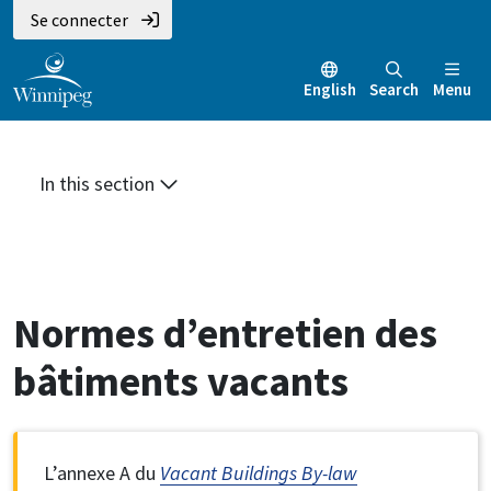
Aller
Skip
Skip
Se connecter
au
to
to
contenu
main
footer
English
Search
Menu
principal
menu
In this section
Normes d’entretien des
bâtiments vacants
L’annexe A du
Vacant Buildings By-law