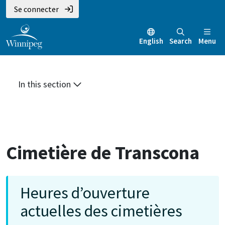
Aller
Skip
Skip
Se connecter
au
to
to
contenu
main
footer
English
Search
Menu
principal
menu
In this section
Cimetière de Transcona
Heures d’ouverture
actuelles des cimetières