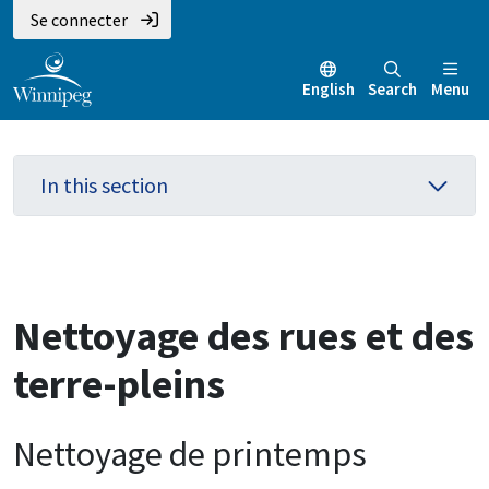
Aller
Skip
Skip
Se connecter
au
to
to
contenu
main
footer
English
Search
Menu
principal
menu
In this section
Nettoyage des rues et des
terre-pleins
Nettoyage de printemps