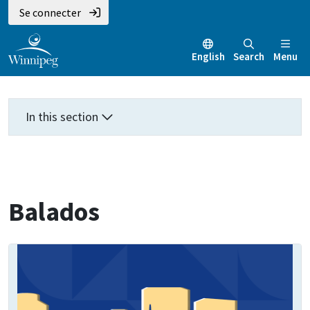
Aller
Skip
Skip
Se connecter
au
to
to
contenu
main
footer
English
Search
Menu
principal
menu
In this section
Balados