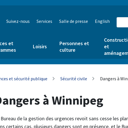
Suivez-nous
Services
Salle de presse
English
Construct
ces et
Personnes et
Loisirs
et
rammes
culture
aménagem
ces et sécurité publique
Sécurité civile
Dangers à Win
Dangers à Winnipeg
 Bureau de la gestion des urgences revoit sans cesse les pla
ns certains cas, plusieurs dangers sont en présence, et le Bu