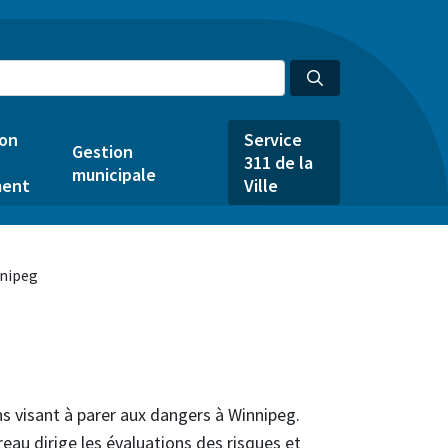
ion
Service
Gestion
311 de la
municipale
ent
Ville
nipeg
ns visant à parer aux dangers à Winnipeg.
reau dirige les évaluations des risques et