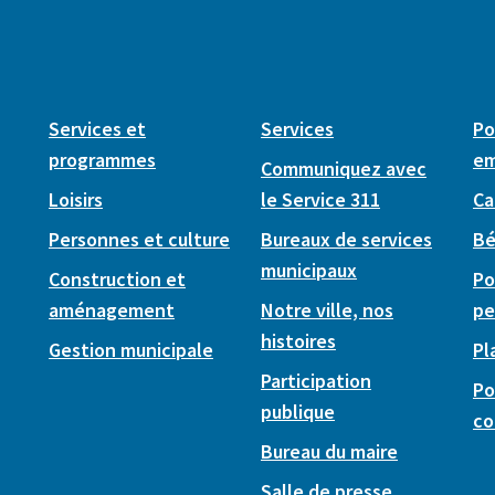
Services et
Services
Po
programmes
em
Communiquez avec
Loisirs
le Service 311
Ca
Personnes et culture
Bureaux de services
Bé
municipaux
Construction et
Po
aménagement
Notre ville, nos
pe
histoires
Gestion municipale
Pl
Participation
Po
publique
co
Bureau du maire
Salle de presse