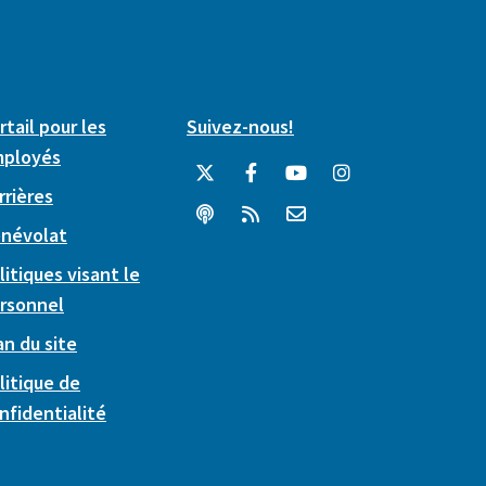
rtail pour les
Suivez-nous!
ployés
rrières
névolat
litiques visant le
rsonnel
an du site
litique de
nfidentialité