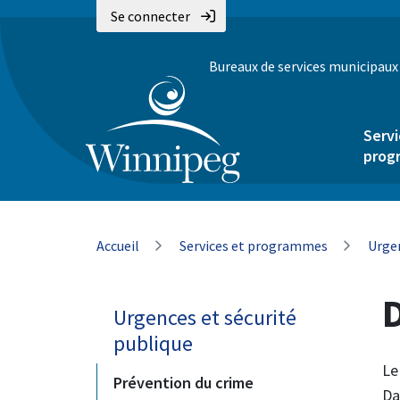
Aller
Skip
Skip
Se connecter
au
to
to
contenu
main
footer
Bureaux de services municipaux
principal
menu
Servi
prog
Fil
Accueil
Services et programmes
Urgen
d'Ariane
Urgences et sécurité
publique
Le
Prévention du crime
Da