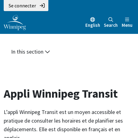
Aller
Skip
Skip
Se connecter
au
to
to
contenu
main
footer
English
Search
Menu
principal
menu
In this section
Appli Winnipeg Transit
L’appli Winnipeg Transit est un moyen accessible et
pratique de consulter les horaires et de planifier ses
déplacements. Elle est disponible en français et en
anglais.