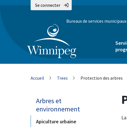
Aller
Skip
Skip
Se connecter
au
to
to
contenu
main
footer
Bureaux de services municipaux
principal
menu
Servi
prog
Fil
Accueil
Trees
Protection des arbres
d'Ariane
Arbres et
environnement
La
Apiculture urbaine