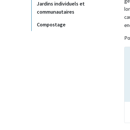
gé
Jardins individuels et
lo
communautaires
ca
Compostage
en
Po