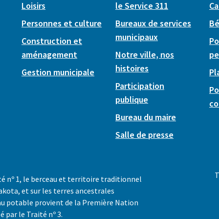
Loisirs
le Service 311
Ca
Personnes et culture
Bureaux de services
Bé
municipaux
Construction et
Po
aménagement
Notre ville, nos
pe
histoires
Gestion municipale
Pl
Participation
Po
publique
co
Bureau du maire
Salle de presse
T
té nº 1, le berceau et territoire traditionnel
akota, et sur les terres ancestrales
au potable provient de la Première Nation
é par le Traité nº 3.