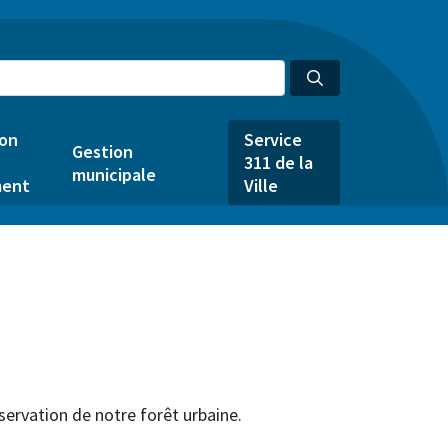
ion
Service
Gestion
311 de la
municipale
ent
Ville
éservation de notre forêt urbaine.