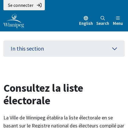
Aller
Skip
Skip
Se connecter
au
to
to
contenu
main
footer
English
Search
Menu
principal
menu
In this section
Consultez la liste
électorale
La Ville de Winnipeg établira la liste électorale en se
basant sur le Registre national des électeurs compilé par