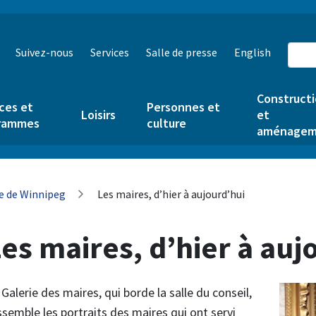
Suivez-nous
Services
Salle de presse
English
Construct
ces et
Personnes et
Loisirs
et
rammes
culture
aménagem
re de Winnipeg
Les maires, d’hier à aujourd’hui
es maires, d’hier à auj
 Galerie des maires, qui borde la salle du conseil,
ssemble les portraits des maires qui ont servi