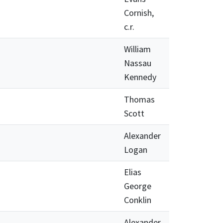
Cornish,
c.r.
William
Nassau
Kennedy
Thomas
Scott
Alexander
Logan
Elias
George
Conklin
Alexander