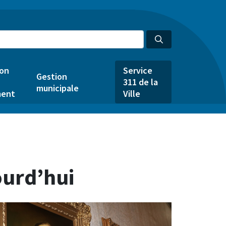
ion
Service
Gestion
311 de la
municipale
ent
Ville
ourd’hui