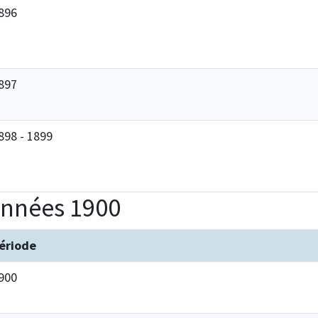
896
897
898 - 1899
nnées 1900
ériode
900