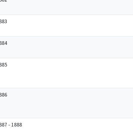
883
884
885
886
887 - 1888