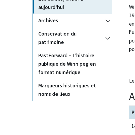
Wi
aujourd’hui
19
Archives
en
l’
Conservation du
po
patrimoine
po
PastForward – L’histoire
publique de Winnipeg en
format numérique
Le
Marqueurs historiques et
A
noms de lieux
P
1