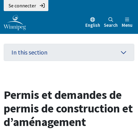
Aller
Skip
Skip
Se connecter
au
to
to
contenu
main
footer
English
Search
Menu
principal
menu
In this section
Permis et demandes de
permis de construction et
d’aménagement