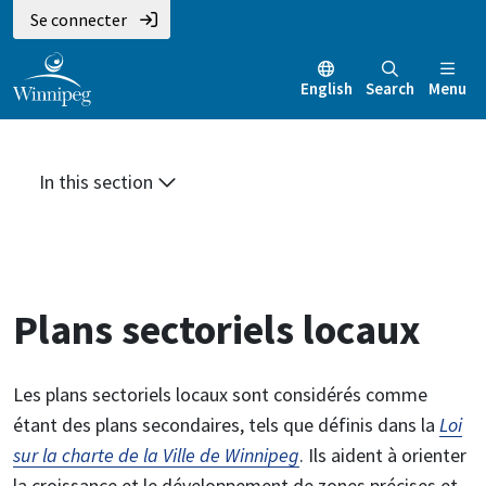
Aller
Skip
Skip
Se connecter
au
to
to
contenu
main
footer
English
Search
Menu
principal
menu
In this section
Plans sectoriels locaux
Les plans sectoriels locaux sont considérés comme
étant des plans secondaires, tels que définis dans la
Loi
sur la charte de la Ville de Winnipeg
. Ils aident à orienter
la croissance et le développement de zones précises et