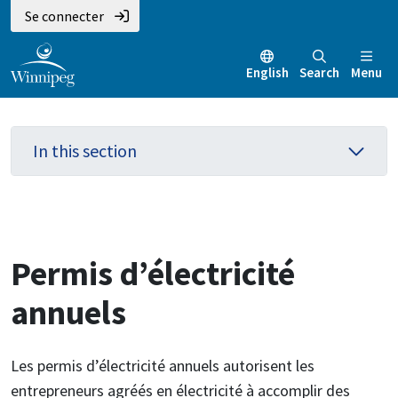
Aller
Skip
Skip
Se connecter
au
to
to
contenu
main
footer
English
Search
Menu
principal
menu
In this section
Permis d’électricité
annuels
Les permis d’électricité annuels autorisent les
entrepreneurs agréés en électricité à accomplir des