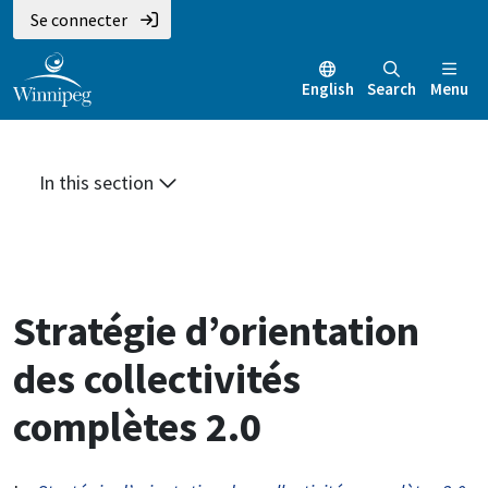
Aller
Skip
Skip
Se connecter
au
to
to
contenu
main
footer
English
Search
Menu
principal
menu
In this section
Stratégie d’orientation
des collectivités
complètes 2.0