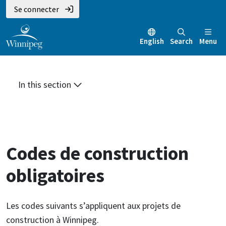
Aller
Skip
Skip
Se connecter
au
to
to
contenu
main
footer
English
Search
Menu
principal
menu
In this section
Codes de construction
obligatoires
Les codes suivants s’appliquent aux projets de
construction à Winnipeg.