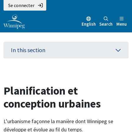
Aller
Skip
Skip
Se connecter
au
to
to
contenu
main
footer
English
Search
Menu
principal
menu
In this section
Planification et
conception urbaines
L’urbanisme façonne la manière dont Winnipeg se
développe et évolue au fil du temps.