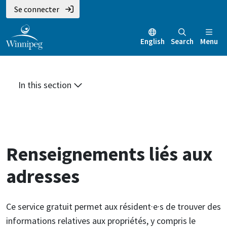
Aller
Skip
Skip
Se connecter
au
to
to
contenu
main
footer
English
Search
Menu
principal
menu
In this section
Renseignements liés aux
adresses
Ce service gratuit permet aux résident·e·s de trouver des
informations relatives aux propriétés, y compris le