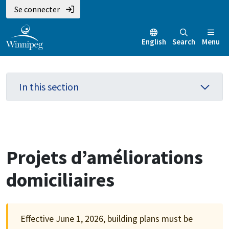
Aller
Skip
Skip
Se connecter
au
to
to
contenu
main
footer
English
Search
Menu
principal
menu
In this section
Projets d’améliorations
domiciliaires
Effective June 1, 2026, building plans must be