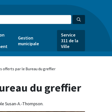
ion
Service
Gestion
311 de la
municipale
ent
Ville
s offerts par le Bureau du greffier
Bureau du greffier
uble Susan-A.-Thompson.