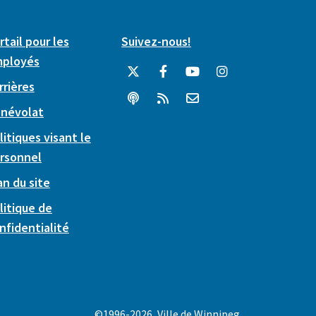
rtail pour les
Suivez-nous!
ployés
rrières
névolat
litiques visant le
rsonnel
an du site
litique de
nfidentialité
©1996-2026, Ville de Winnipeg