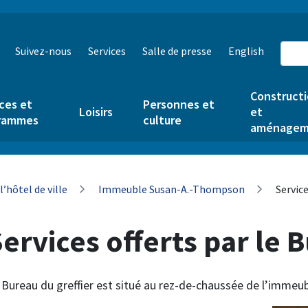
Suivez-nous
Services
Salle de presse
English
Construct
ces et
Personnes et
Loisirs
et
rammes
culture
aménagem
l’hôtel de ville
Immeuble Susan-A.-Thompson
Service
ervices offerts par le 
 Bureau du greffier est situé au rez-de-chaussée de l’imme