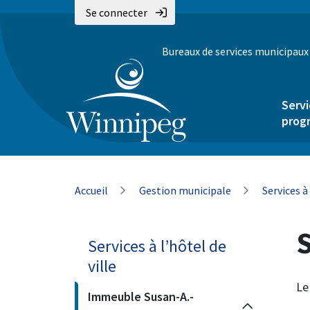
Aller
Skip
Skip
Se connecter
au
to
to
contenu
main
footer
Bureaux de services municipaux
principal
menu
Servi
prog
Fil
Accueil
Gestion municipale
Services à 
d'Ariane
S
Services à l’hôtel de
ville
Le
Immeuble Susan-A.-