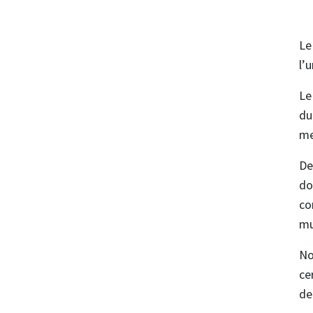
Le
l’
Le
du
me
De
do
co
mu
No
ce
d