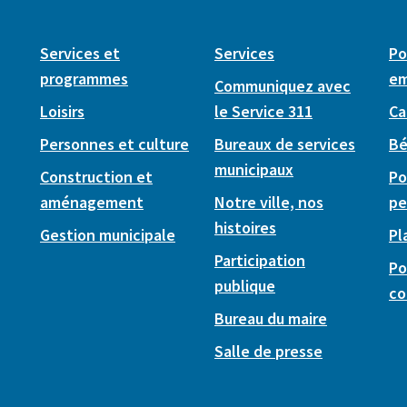
Services et
Services
Po
programmes
em
Communiquez avec
Loisirs
le Service 311
Ca
Personnes et culture
Bureaux de services
Bé
municipaux
Construction et
Po
aménagement
Notre ville, nos
pe
histoires
Gestion municipale
Pl
Participation
Po
publique
co
Bureau du maire
Salle de presse