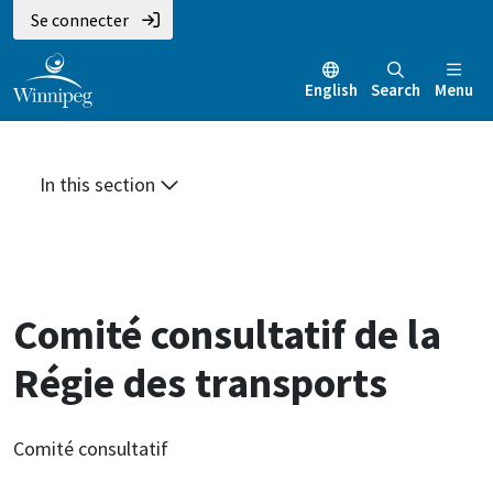
Aller
Skip
Skip
Se connecter
au
to
to
contenu
main
footer
English
Search
Menu
principal
menu
In this section
Comité consultatif de la
Régie des transports
Comité consultatif