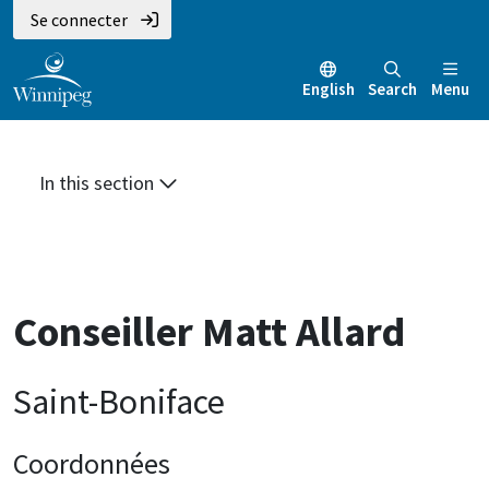
Aller
Skip
Skip
Se connecter
au
to
to
contenu
main
footer
English
Search
Menu
principal
menu
In this section
Conseiller Matt Allard
Saint-Boniface
Coordonnées