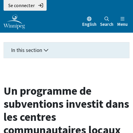
Aller
Skip
Skip
Se connecter
au
to
to
contenu
main
footer
English
Search
Menu
principal
menu
In this section
Un programme de
subventions investit dans
les centres
communautaires locaux