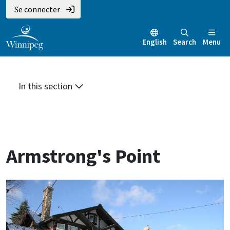
Aller
Skip
Skip
Se connecter
au
to
to
contenu
main
footer
English
Search
Menu
principal
menu
In this section
Armstrong's Point