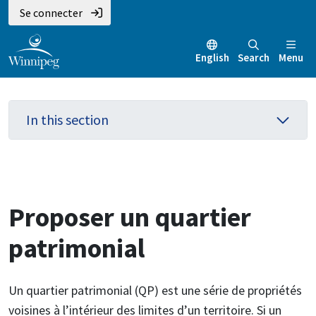
Aller
Skip
Skip
Se connecter
au
to
to
contenu
main
footer
English
Search
Menu
principal
menu
In this section
Proposer un quartier
patrimonial
Un quartier patrimonial (QP) est une série de propriétés
voisines à l’intérieur des limites d’un territoire. Si un