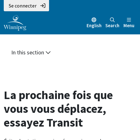
Aller
Skip
Skip
Se connecter
au
to
to
contenu
main
footer
English
Search
Menu
principal
menu
In this section
La prochaine fois que
vous vous déplacez,
essayez Transit