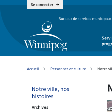
Aller
Skip
Skip
Se connecter
au
to
to
contenu
main
footer
Bureaux de services municipaux
principal
menu
Servi
prog
Fil
Accueil
Personnes et culture
Notre vil
d'Ariane
N
Notre ville, nos
histoires
Archives