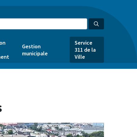
ion
Service
Gestion
311 de la
municipale
ent
Ville
s