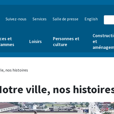
Suivez-nous
Services
Salle de presse
English
Construct
ces et
Personnes et
Loisirs
et
rammes
culture
aménagem
le, nos histoires
otre ville, nos histoire