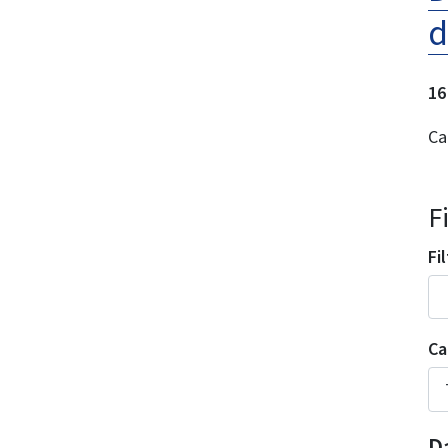
d
16
Ca
F
Fi
Ca
D