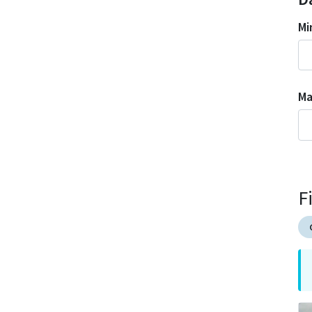
Mi
M
F