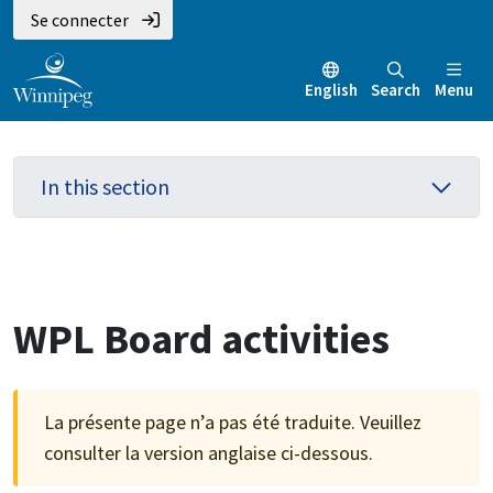
Aller
Skip
Skip
Se connecter
au
to
to
contenu
main
footer
English
Search
Menu
principal
menu
In this section
WPL Board activities
La présente page n’a pas été traduite. Veuillez
consulter la version anglaise ci-dessous.