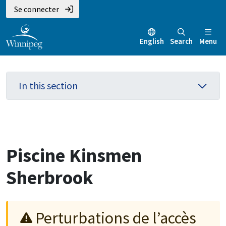
Aller
Skip
Skip
Se connecter
au
to
to
contenu
main
footer
English
Search
Menu
principal
menu
In this section
Piscine Kinsmen
Sherbrook
Perturbations de l’accès