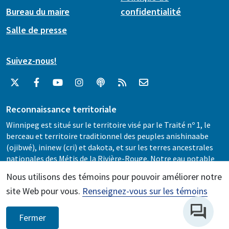
Bureau du maire
confidentialité
Salle de presse
Suivez-nous!
Reconnaissance territoriale
Winnipeg est situé sur le territoire visé par le Traité nº 1, le
berceau et territoire traditionnel des peuples anishinaabe
(ojibwé), ininew (cri) et dakota, et sur les terres ancestrales
nationales des Métis de la Rivière-Rouge. Notre eau potable
provient de la Première Nation Shoal Lake, nº 40, qui est
Nous utilisons des témoins pour pouvoir améliorer notre
située sur le territoire visé par le Traité nº 3.
site Web pour vous.
Renseignez-vous sur les témoins
©1996-2026, Ville de Winnipeg
Toute personne qui navigue sur ce site consent à en respecter
Fermer
les
conditions d’utilisation
.