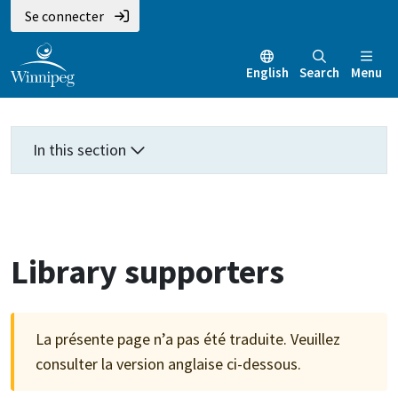
Aller
Skip
Skip
Se connecter
au
to
to
contenu
main
footer
English
Search
Menu
principal
menu
In this section
Library supporters
La présente page n’a pas été traduite. Veuillez
consulter la version anglaise ci-dessous.