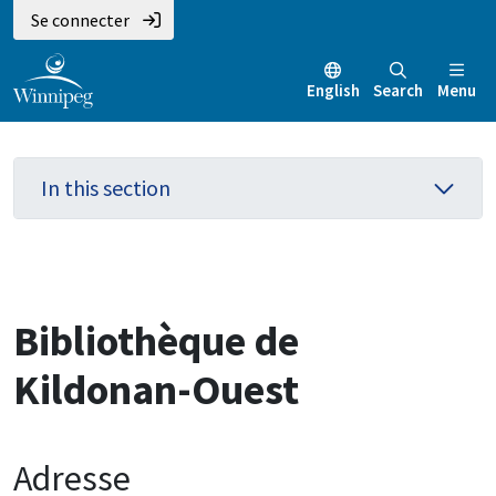
Aller
Skip
Skip
Se connecter
au
to
to
contenu
main
footer
English
Search
Menu
principal
menu
In this section
Bibliothèque de
Kildonan-Ouest
Adresse