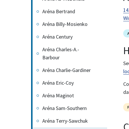
14
Aréna Bertrand
Wi
Aréna Billy-Mosienko
Aréna Century
H
Aréna Charles-A.-
Barbour
Se
Aréna Charlie-Gardiner
lo
Aréna Eric-Coy
Co
da
Aréna Maginot
Aréna Sam-Southern
Aréna Terry-Sawchuk
C