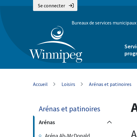
Aller
Skip
Skip
Se connecter
au
to
to
contenu
main
footer
Bureaux de services municipaux
principal
menu
Servi
prog
Fil
Accueil
Loisirs
Arénas et patinoires
d'Ariane
A
Arénas et patinoires
Arénas
A
Aréna Ab-McDonald