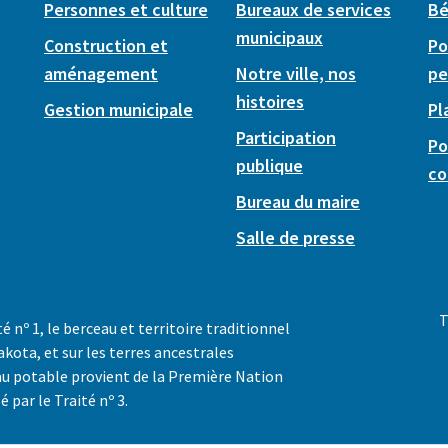
Personnes et culture
Bureaux de services
Bé
municipaux
Construction et
Po
aménagement
Notre ville, nos
pe
histoires
Gestion municipale
Pl
Participation
Po
publique
co
Bureau du maire
Salle de presse
T
té nº 1, le berceau et territoire traditionnel
akota, et sur les terres ancestrales
au potable provient de la Première Nation
é par le Traité nº 3.