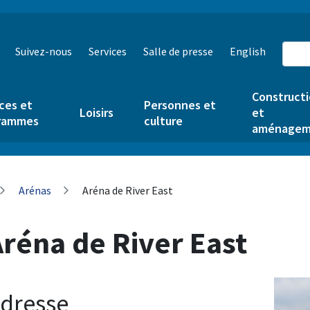
Suivez-nous
Services
Salle de presse
English
Construct
ces et
Personnes et
Loisirs
et
rammes
culture
aménagem
Arénas
Aréna de River East
réna de River East
Image
dresse