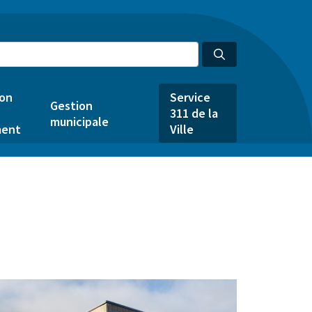
ion
Service
Gestion
311 de la
municipale
ent
Ville