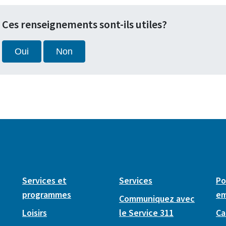
Ces renseignements sont-ils utiles?
Oui
Non
Services et
Services
Po
programmes
em
Communiquez avec
Loisirs
le Service 311
Ca