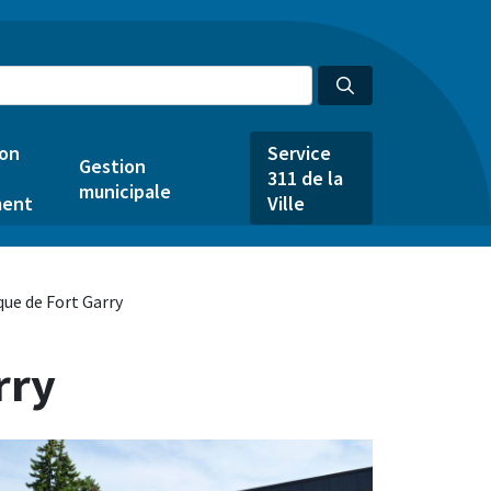
ion
Service
Gestion
311 de la
municipale
ent
Ville
ue de Fort Garry
rry