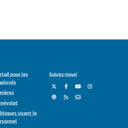
rtail pour les
Suivez-nous!
ployés
rrières
névolat
litiques visant le
rsonnel