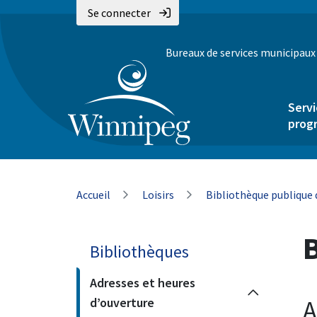
Aller
Skip
Skip
Se connecter
au
to
to
contenu
main
footer
Bureaux de services municipaux
principal
menu
Servi
prog
Fil
Accueil
Loisirs
Bibliothèque publique
d'Ariane
B
Bibliothèques
Adresses et heures
d’ouverture
A