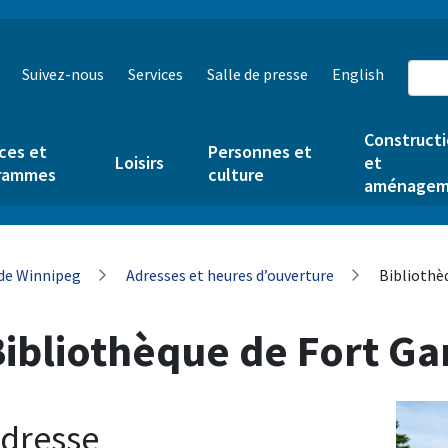
Suivez-nous
Services
Salle de presse
English
Construct
ces et
Personnes et
Loisirs
et
rammes
culture
aménagem
 de Winnipeg
Adresses et heures d’ouverture
Bibliothèq
ibliothèque de Fort Ga
Image
dresse