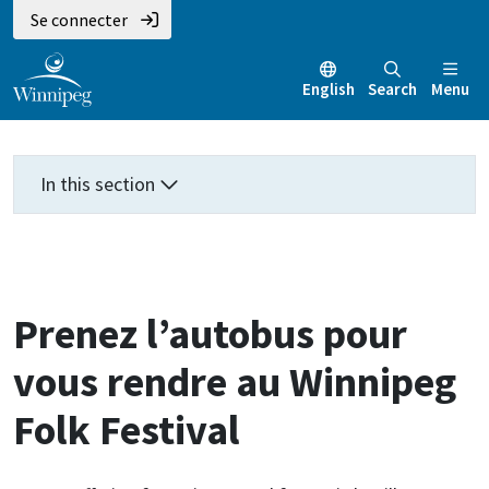
Aller
Skip
Skip
Se connecter
au
to
to
contenu
main
footer
English
Search
Menu
principal
menu
In this section
Prenez l’autobus pour
vous rendre au Winnipeg
Folk Festival