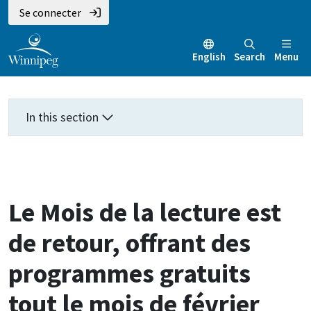
Aller
Skip
Skip
Se connecter
au
to
to
contenu
main
footer
English
Search
Menu
principal
menu
In this section
Le Mois de la lecture est
de retour, offrant des
programmes gratuits
tout le mois de février