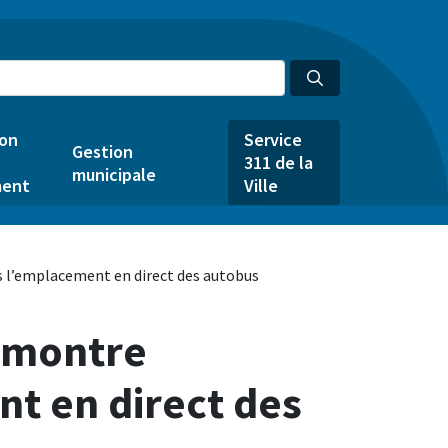
ion
Service
Gestion
311 de la
municipale
ent
Ville
 l’emplacement en direct des autobus
t montre
t en direct des