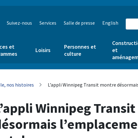
Suivez-nous
Services
Salle de presse
English
Construct
ces et
Personnes et
Loisirs
et
rammes
culture
aménagem
le, nos histoires
L’appli Winnipeg Transit montre désormais
’appli Winnipeg Transi
désormais l’emplacemen