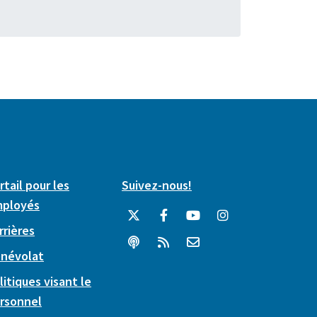
rtail pour les
Suivez-nous!
ployés
rrières
névolat
litiques visant le
rsonnel