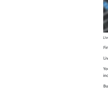
Liv
Fi
Li
Yo
in
Bu