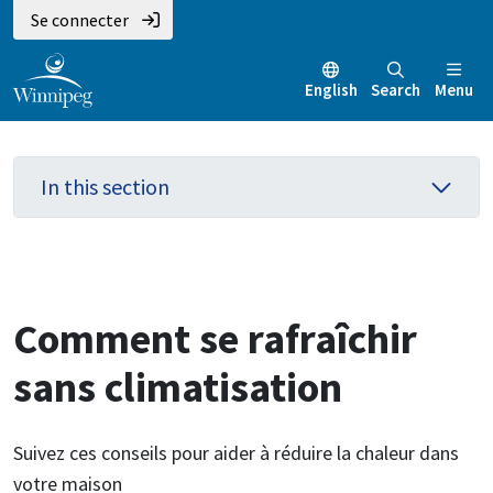
Aller
Skip
Skip
Se connecter
au
to
to
contenu
main
footer
English
Search
Menu
principal
menu
In this section
Comment se rafraîchir
sans climatisation
Suivez ces conseils pour aider à réduire la chaleur dans
votre maison