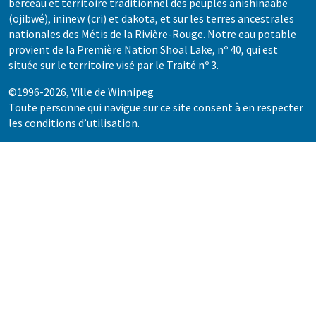
berceau et territoire traditionnel des peuples anishinaabe
(ojibwé), ininew (cri) et dakota, et sur les terres ancestrales
nationales des Métis de la Rivière-Rouge. Notre eau potable
provient de la Première Nation Shoal Lake, nº 40, qui est
située sur le territoire visé par le Traité nº 3.
©1996-2026, Ville de Winnipeg
Toute personne qui navigue sur ce site consent à en respecter
les
conditions d’utilisation
.