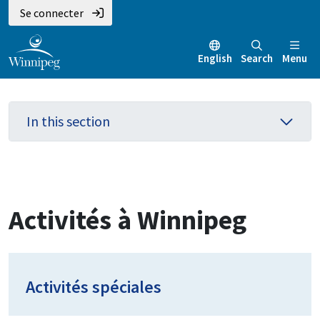
Aller
Skip
Skip
Se connecter
au
to
to
contenu
main
footer
English
Search
Menu
principal
menu
In this section
Activités à Winnipeg
Activités spéciales