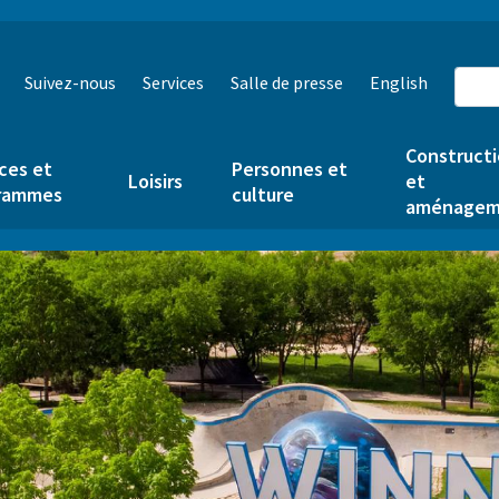
Suivez-nous
Services
Salle de presse
English
Construct
ces et
Personnes et
Loisirs
et
rammes
culture
aménagem