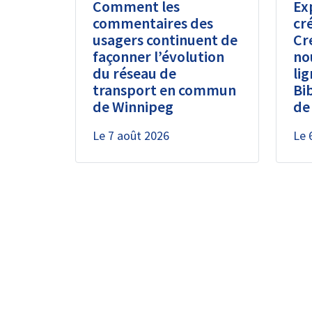
Comment les
Ex
commentaires des
cré
usagers continuent de
Cr
façonner l’évolution
no
du réseau de
lig
transport en commun
Bi
de Winnipeg
de
Le
7 août 2026
Le