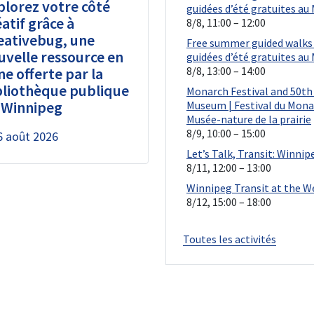
plorez votre côté
atif grâce à
eativebug, une
uvelle ressource en
ne offerte par la
bliothèque publique
 Winnipeg
6 août 2026
Toutes les activités