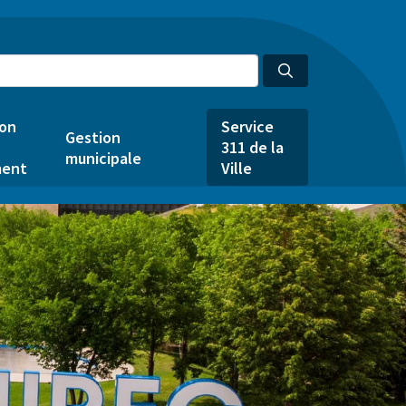
ion
Service
Gestion
311 de la
municipale
ent
Ville