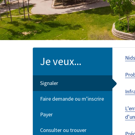
Nids
Je veux...
Prob
Signaler
Infr
Faire demande ou m’inscrire
L’en
Payer
d’un
Consulter ou trouver
Préo