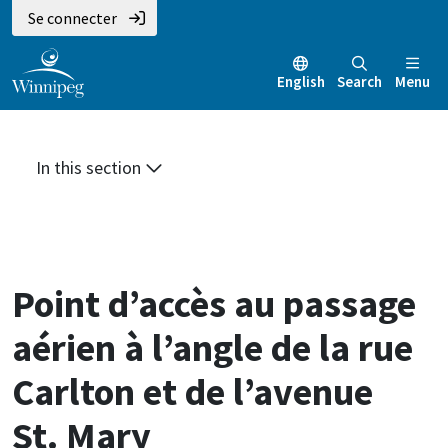
Aller
Skip
Skip
Se connecter
au
to
to
contenu
main
footer
English
Search
Menu
principal
menu
In this section
Point d’accès au passage
aérien à l’angle de la rue
Carlton et de l’avenue
St. Mary