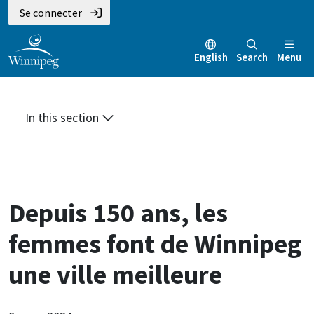
Aller
Skip
Skip
Se connecter
au
to
to
contenu
main
footer
English
Search
Menu
principal
menu
In this section
Depuis 150 ans, les
femmes font de Winnipeg
une ville meilleure