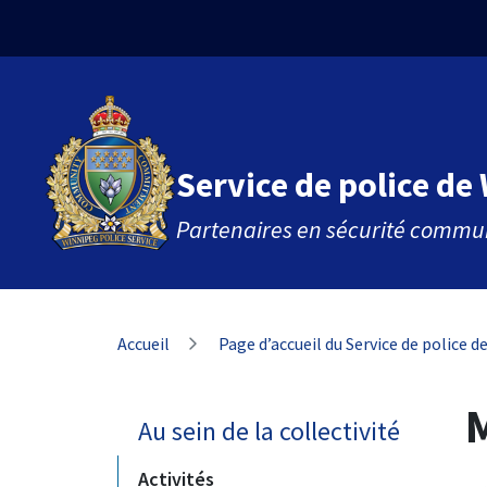
Aller
Skip
Skip
au
to
to
contenu
main
footer
principal
menu
Service de police de
Partenaires en sécurité commu
Fil
Accueil
Page d’accueil du Service de police 
d'Ariane
M
Au sein de la collectivité
Activités