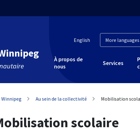
English
 Winnipeg
À propos de
P
Services
nautaire
nous
c
de Winnipeg
Au sein de la collectivité
Mobilisation scola
obilisation scolaire