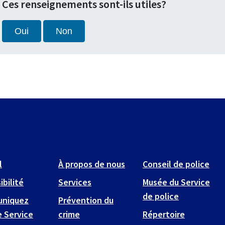
Ces renseignements sont-ils utiles?
Oui
Non
l
À propos de nous
Conseil de police
ibilité
Services
Musée du Service
de police
niquez
Prévention du
e Service
crime
Répertoire