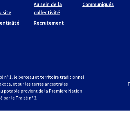
Au sein de la
Communiqués
u site
collectivité
entialité
Recrutement
té nº 1, le berceau et territoire traditionnel
akota, et sur les terres ancestrales
T
au potable provient de la Première Nation
é par le Traité nº 3.