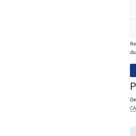
Re
du
P
De
CA