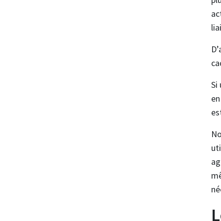
ac
lia
D’
ca
Si
en
es
No
ut
ag
mê
né
L