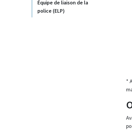
Équipe de liaison de la
police (ELP)
* 
ma
O
Av
po