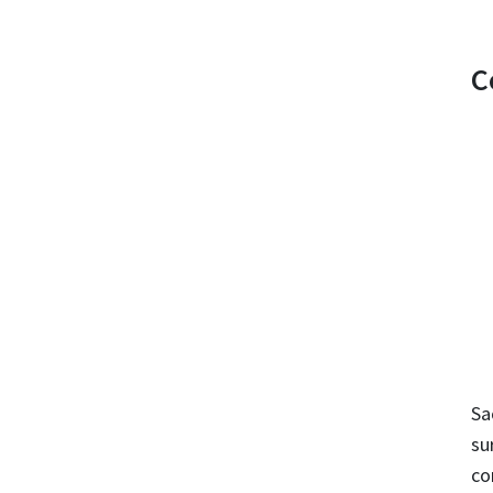
C
Sa
su
co