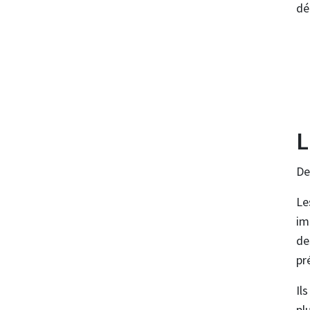
dé
L
De
Le
im
de
pr
Il
pl