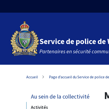
Aller
Skip
Skip
au
to
to
contenu
main
footer
principal
menu
Service de police de
Partenaires en sécurité commu
Fil
Accueil
Page d’accueil du Service de police 
d'Ariane
M
Au sein de la collectivité
Activités