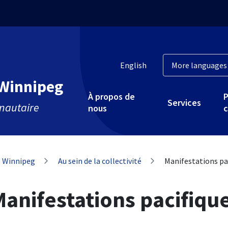
English
 Winnipeg
À propos de
P
Services
nautaire
nous
c
de Winnipeg
Au sein de la collectivité
Manifestations pa
anifestations pacifiqu