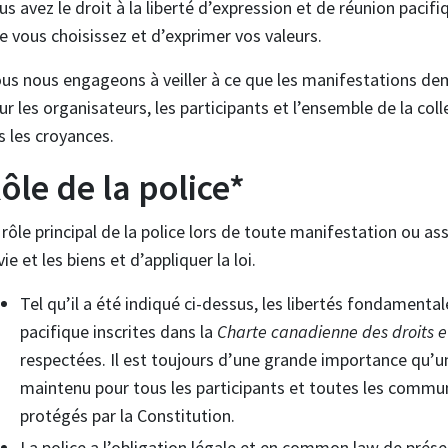
us avez le droit à la liberté d’expression et de réunion pacifi
e vous choisissez et d’exprimer vos valeurs.
us nous engageons à veiller à ce que les manifestations deme
ur les organisateurs, les participants et l’ensemble de la co
s les croyances.
ôle de la police*
 rôle principal de la police lors de toute manifestation ou as
vie et les biens et d’appliquer la loi.
Tel qu’il a été indiqué ci-dessus, les libertés fondamenta
pacifique inscrites dans la
Charte canadienne des droits et
respectées. Il est toujours d’une grande importance qu’un
maintenu pour tous les participants et toutes les commun
protégés par la Constitution.
La police a l’obligation légale et en common law de préser