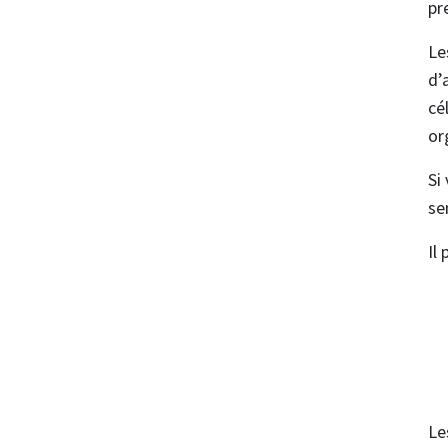
pr
Le
d’
cé
or
Si
se
Il
Le