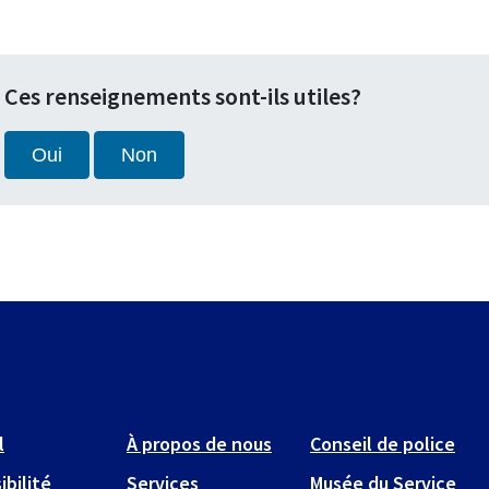
Ces renseignements sont-ils utiles?
Oui
Non
l
À propos de nous
Conseil de police
ibilité
Services
Musée du Service