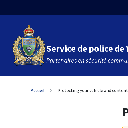
Aller
Skip
Skip
au
to
to
contenu
main
footer
principal
menu
Service de police de
Partenaires en sécurité commu
Fil
Accueil
Protecting your vehicle and content
d'Ariane
P