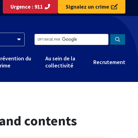
Urgence : 911
Signalez un crime
révention du
Au sein de la
Recrutement
rime
collectivité
 and contents