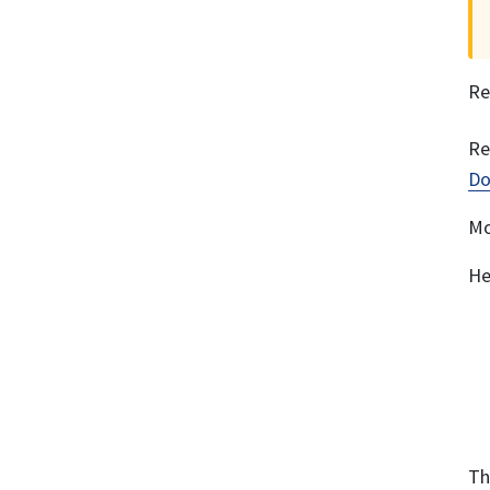
Re
Re
Do
Mo
He
Th