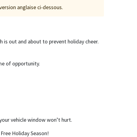
 version anglaise ci-dessous.
h is out and about to prevent holiday cheer.
me of opportunity.
 your vehicle window won’t hurt.
 Free Holiday Season!