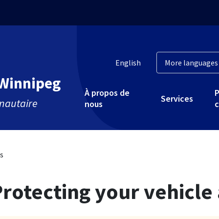
English
 Winnipeg
À propos de
P
Services
nautaire
nous
c
s
rotecting your vehicle