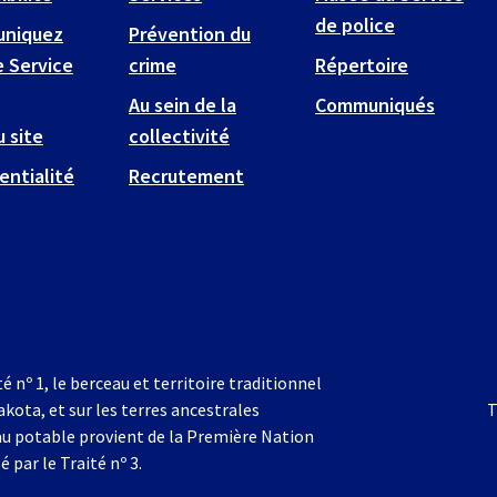
de police
niquez
Prévention du
e Service
crime
Répertoire
Au sein de la
Communiqués
u site
collectivité
entialité
Recrutement
té nº 1, le berceau et territoire traditionnel
akota, et sur les terres ancestrales
T
au potable provient de la Première Nation
é par le Traité nº 3.