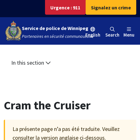
Aller
Skip
Skip
Urgence : 911
Signalez un crime
au
to
to
contenu
main
footer
Service de police de Winnipeg
principal
menu
English
Search
Menu
Partenaires en sécurité communautaire
In this section
Cram the Cruiser
La présente page n’a pas été traduite. Veuillez
consulter la version anglaise ci-dessous.